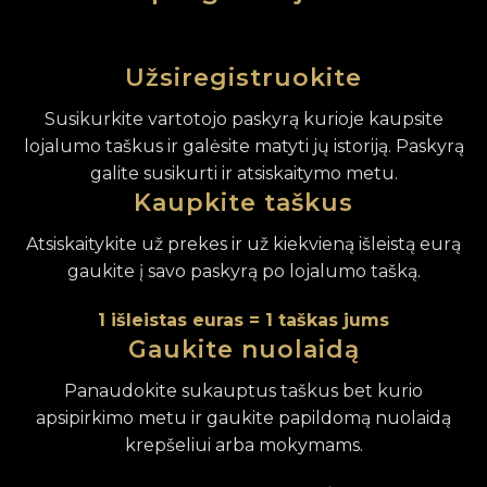
Užsiregistruokite
Susikurkite vartotojo paskyrą kurioje kaupsite
lojalumo taškus ir galėsite matyti jų istoriją. Paskyrą
galite susikurti ir atsiskaitymo metu.
Kaupkite taškus
Atsiskaitykite už prekes ir už kiekvieną išleistą eurą
gaukite į savo paskyrą po lojalumo tašką.
1 išleistas euras = 1 taškas jums
Gaukite nuolaidą
Panaudokite sukauptus taškus bet kurio
apsipirkimo metu ir gaukite papildomą nuolaidą
krepšeliui arba mokymams.