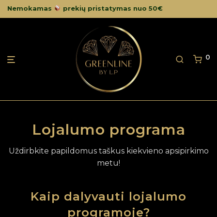
Nemokamas
prekių pristatymas nuo 50€
0
Lojalumo programa
Uždirbkite papildomus taškus kiekvieno apsipirkimo
metu!
Kaip dalyvauti lojalumo
programoje?