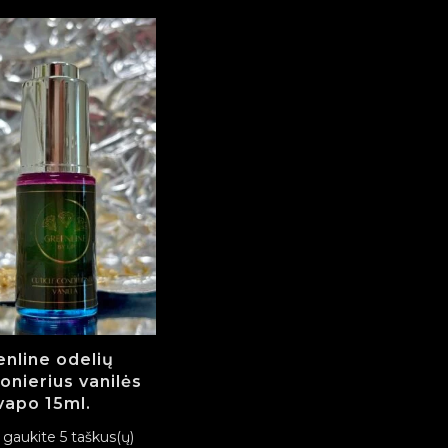
nline odelių
onierius vanilės
vapo 15ml.
r gaukite 5 taškus(ų)