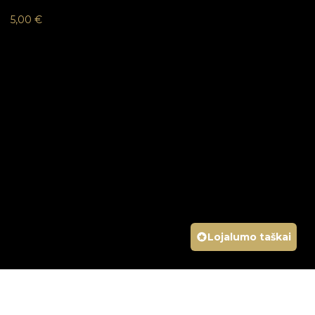
5,00
€
Lojalumo taškai