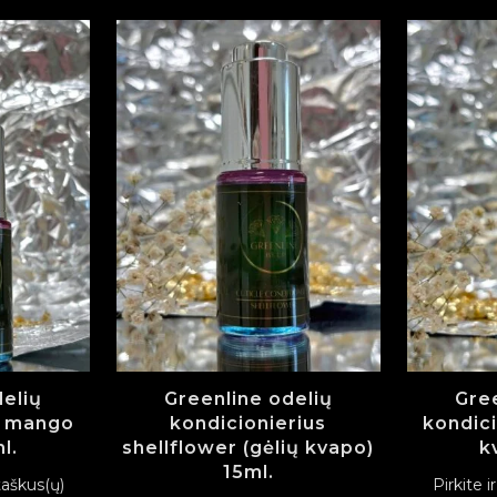
delių
Greenline odelių
Gree
s mango
kondicionierius
kondici
l.
shellflower (gėlių kvapo)
k
15ml.
 taškus(ų)
Pirkite i