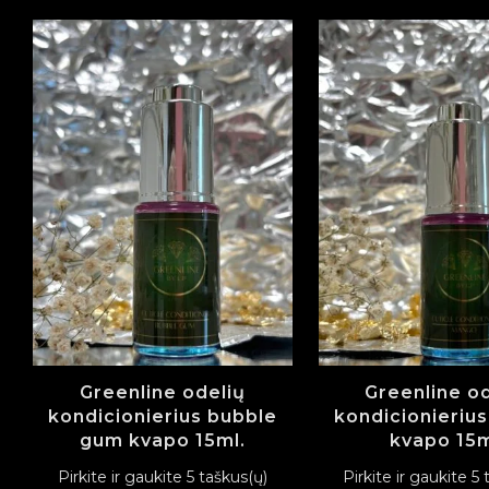
Greenline odelių
Greenline o
kondicionierius bubble
kondicionieriu
gum kvapo 15ml.
kvapo 15m
Pirkite ir gaukite 5 taškus(ų)
Pirkite ir gaukite 5