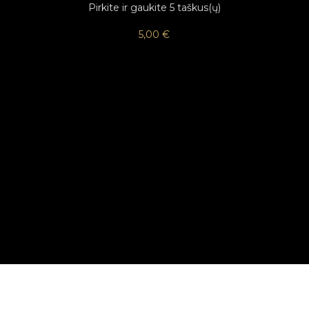
Pirkite ir gaukite 5 taškus(ų)
5,00
€