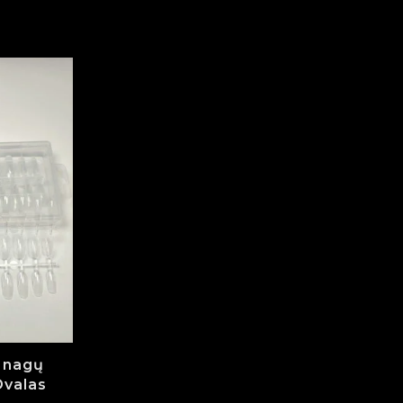
i nagų
Ovalas