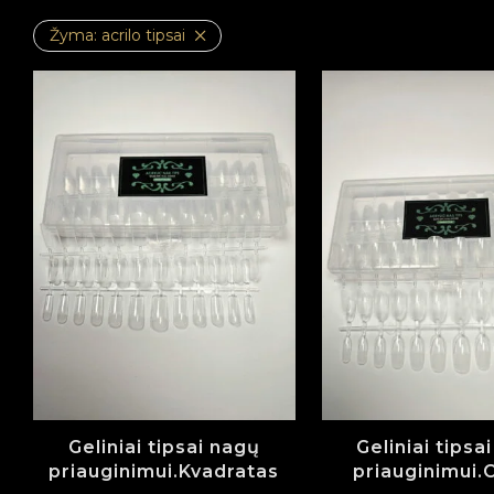
Žyma:
acrilo tipsai
Geliniai tipsai nagų
Geliniai tipsa
priauginimui.Kvadratas
priauginimui.