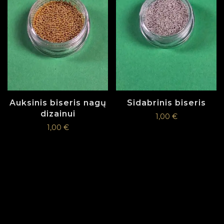
Auksinis biseris nagų
Sidabrinis biseris
dizainui
1,00
€
1,00
€