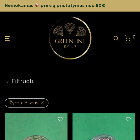
Nemokamas
prekių pristatymas nuo 50€
0
Filtruoti
Žyma:
Biseris