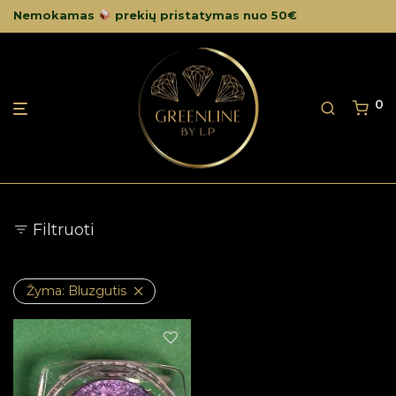
Nemokamas
prekių pristatymas nuo 50€
0
Filtruoti
Žyma:
Bluzgutis