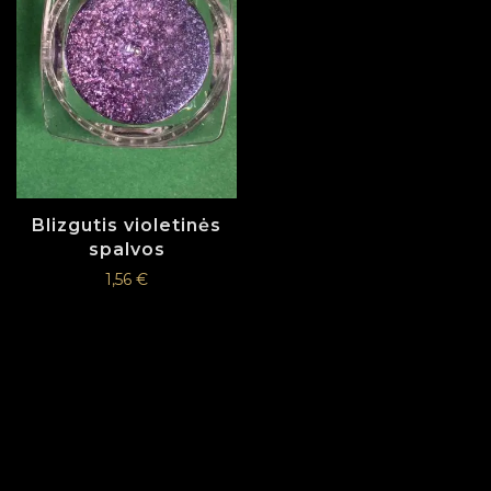
Blizgutis violetinės
spalvos
1,56
€