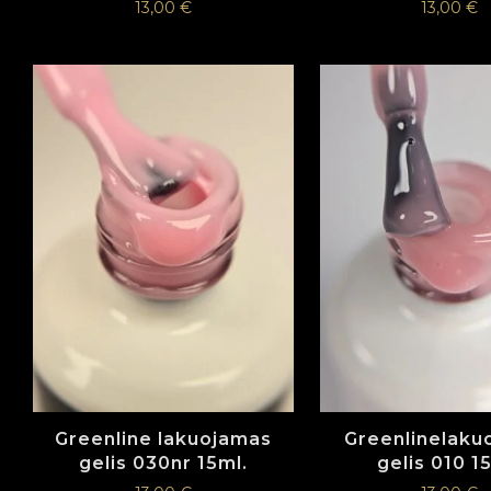
13,00
€
13,00
€
Greenline lakuojamas
Greenlinelaku
gelis 030nr 15ml.
gelis 010 1