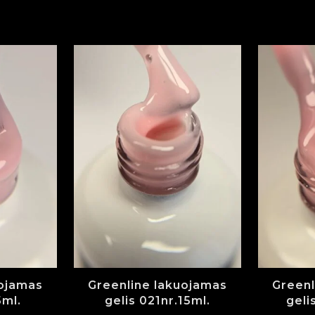
uojamas
Greenline lakuojamas
Greenl
5ml.
gelis 021nr.15ml.
geli