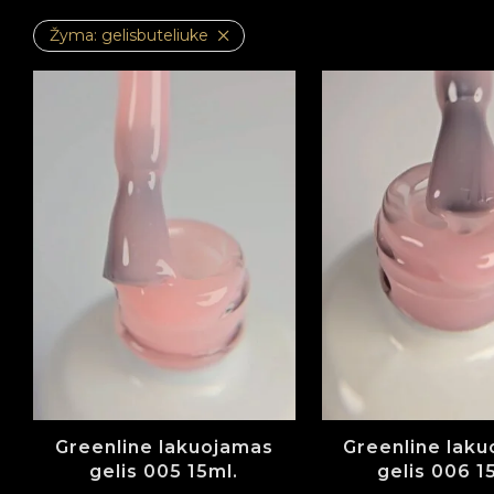
Žyma:
gelisbuteliuke
Greenline lakuojamas
Greenline lak
gelis 005 15ml.
gelis 006 1