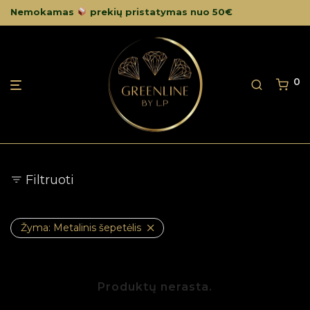
Nemokamas
prekių pristatymas nuo 50€
0
Filtruoti
Žyma:
Metalinis šepetėlis
Produktų nerasta.