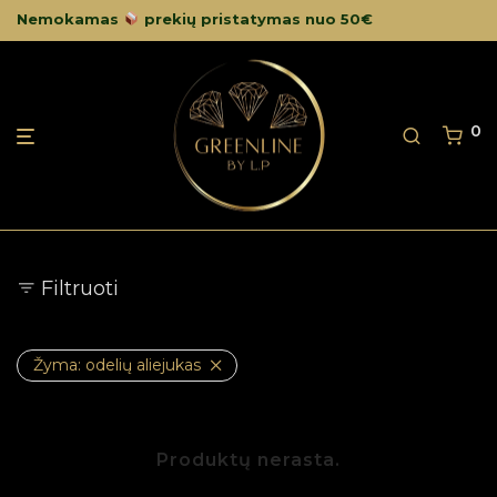
Nemokamas
prekių pristatymas nuo 50€
0
Filtruoti
Žyma:
odelių aliejukas
Produktų nerasta.