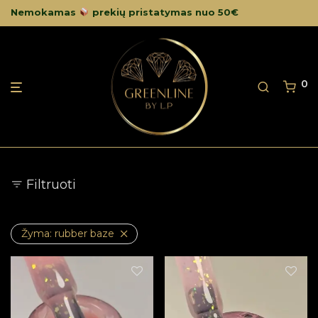
Nemokamas
prekių pristatymas nuo 50€
0
Filtruoti
Žyma:
rubber baze