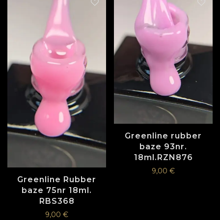
Greenline rubber
baze 93nr.
18ml.RZN876
9,00
€
Greenline Rubber
baze 75nr 18ml.
RBS368
9,00
€