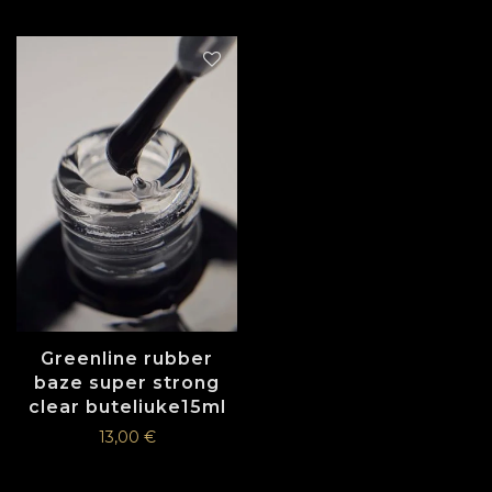
Greenline rubber
baze super strong
clear buteliuke15ml
13,00
€