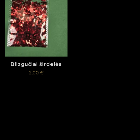
Blizgučiai širdelės
2,00
€