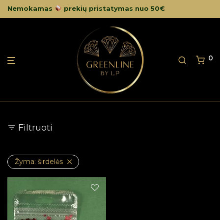
Nemokamas
prekių pristatymas nuo 50€
0
Filtruoti
Žyma:
širdelės