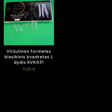
Viršutinės formelės
klasikinis kvadratas L
dydis KVK931
11,00
€