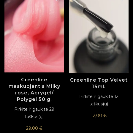
Greenline
Greenline Top Velvet
maskuojantis Milky
15ml.
rose, Acrygel/
Pirkite ir gaukite 12
Polygel 50 g.
taškus(ų)
Pirkite ir gaukite 29
12,00
€
taškus(ų)
29,00
€