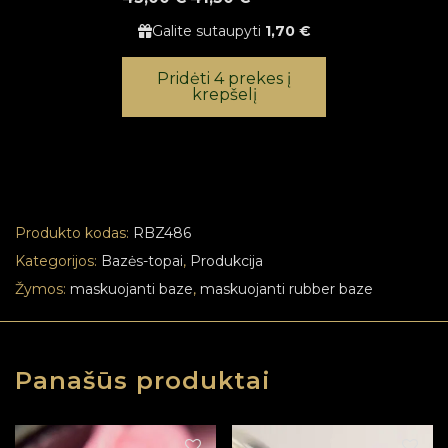
Galite sutaupyti
1,70 €
Pridėti 4 prekes į
krepšelį
Produkto kodas:
RBZ486
Kategorijos:
Bazės-topai
,
Produkcija
Žymos:
maskuojanti baze
,
maskuojanti rubber baze
Panašūs produktai