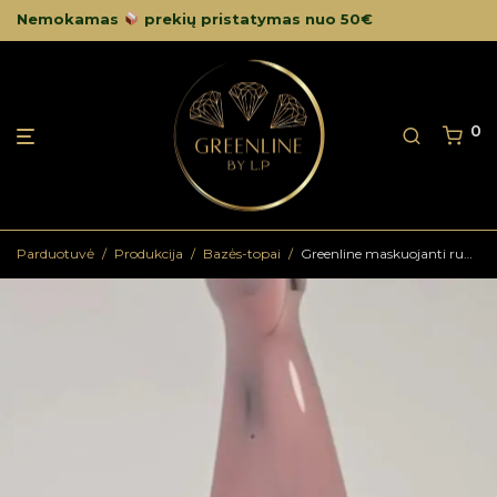
Nemokamas
prekių pristatymas nuo 50€
0
Parduotuvė
/
Produkcija
/
Bazės-topai
/
Greenline maskuojanti rubber bazė nr. 26