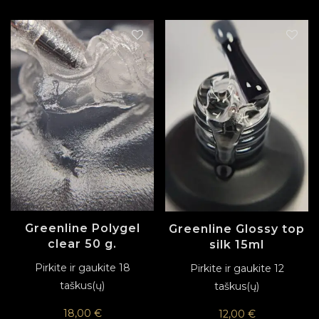
Greenline Polygel
Greenline Glossy top
clear 50 g.
silk 15ml
Pirkite ir gaukite 18
Pirkite ir gaukite 12
taškus(ų)
taškus(ų)
18,00
€
12,00
€