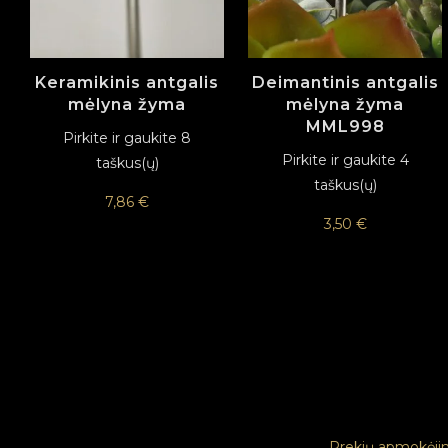
Keramikinis antgalis
Deimantinis antgalis
mėlyna žyma
mėlyna žyma
MML998
Pirkite ir gaukite 8
Pirkite ir gaukite 4
taškus(ų)
taškus(ų)
7,86
€
3,50
€
Prekių apmokėji