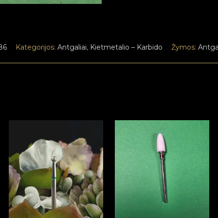
86
Kategorijos:
Antgaliai
,
Kietmetalio – Karbido
Žymos:
Antga