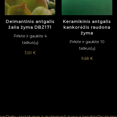
Deimantinis antgalis
Keramikinis antgalis
žalia žyma DBZ171
kankorėžis raudona
žyma
Pirkite ir gaukite 4
Pirkite ir gaukite 10
taškus(ų)
taškus(ų)
3,50
€
9,68
€
mas
Prekių pristatymas ir grąžinimas
Sąlygos ir taisyklės
Privatumo 