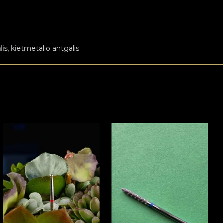
lis
,
kietmetalio antgalis