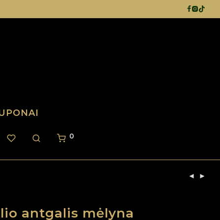
UPONAI
0
lio antgalis mėlyna