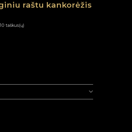
giniu raštu kankorėžis
 10 taškus(ų)