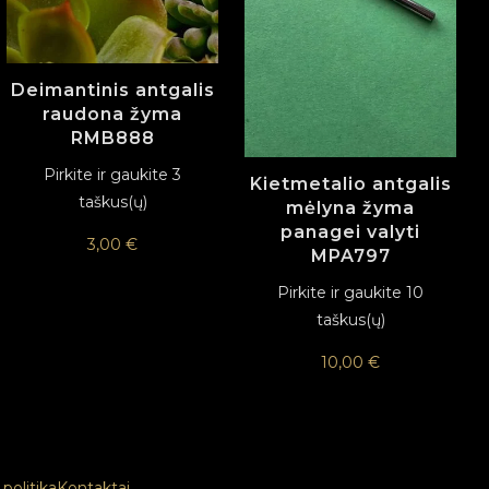
Deimantinis antgalis
raudona žyma
RMB888
Pirkite ir gaukite 3
Kietmetalio antgalis
taškus(ų)
mėlyna žyma
panagei valyti
3,00
€
MPA797
Pirkite ir gaukite 10
taškus(ų)
10,00
€
politika
Kontaktai