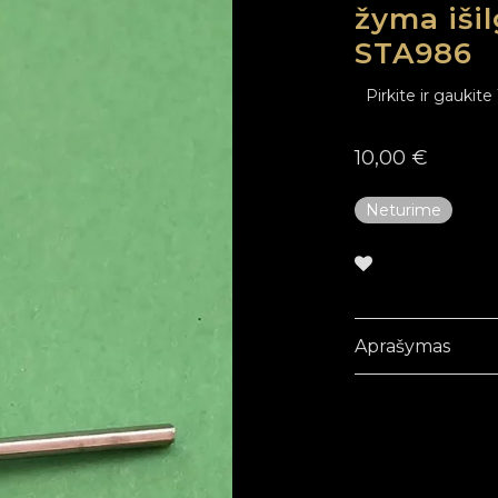
žyma išil
STA986
Pirkite ir gaukite
10,00
€
Neturime
Aprašymas