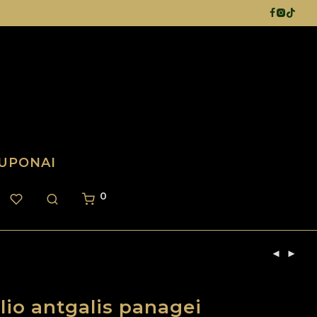
UPONAI
0
lio antgalis panagei