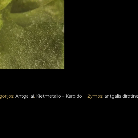
orijos:
Antgaliai
,
Kietmetalio – Karbido
Žymos:
antgalis dirbtin