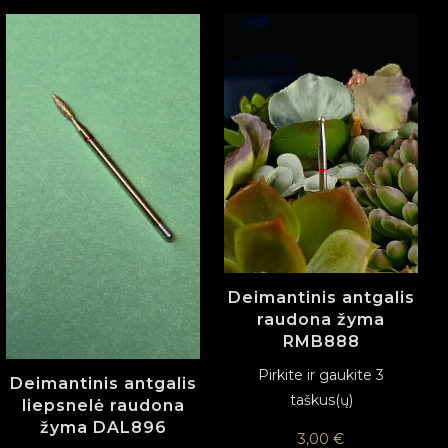
Deimantinis antgalis
raudona žyma
RMB888
Pirkite ir gaukite 3
Deimantinis antgalis
taškus(ų)
liepsnelė raudona
žyma DAL896
3,00
€