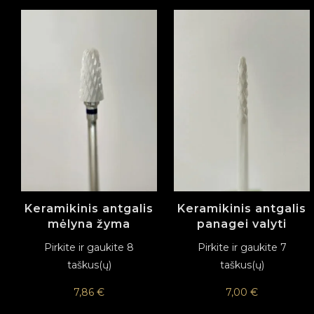
Keramikinis antgalis
Keramikinis antgalis
mėlyna žyma
panagei valyti
Pirkite ir gaukite 8
Pirkite ir gaukite 7
taškus(ų)
taškus(ų)
7,86
€
7,00
€