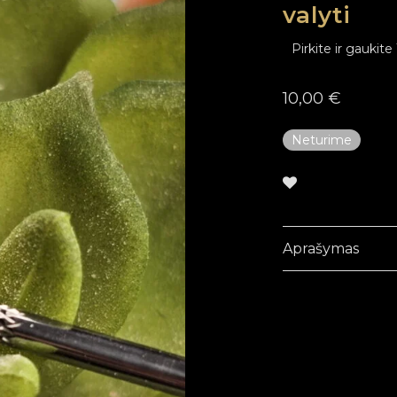
valyti
Pirkite ir gaukite
10,00
€
Neturime
Aprašymas