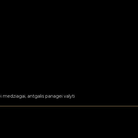
ei medziagai
,
antgalis panagei valyti