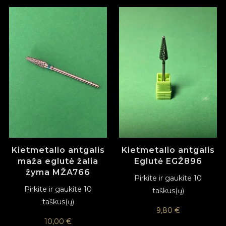
Kietmetalio antgalis
Kietmetalio antgalis
maža eglutė žalia
Eglutė EGŽ896
žyma MŽA766
Pirkite ir gaukite 10
Pirkite ir gaukite 10
taškus(ų)
taškus(ų)
9,80
€
10,00
€