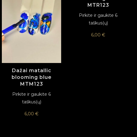
MTR123
Pirkite ir gaukite 6
taškus(ų)
6,00
€
Dažai matallic
blooming blue
MTM123
Pirkite ir gaukite 6
taškus(ų)
6,00
€