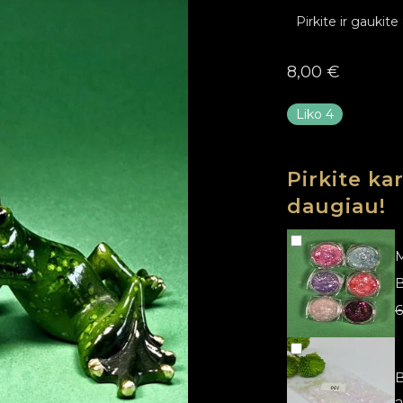
Pirkite ir gaukite
8,00
€
Liko 4
Pirkite ka
daugiau!
M
6
B