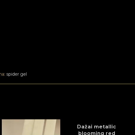
ma:
spider gel
Dažai metallic
blooming red