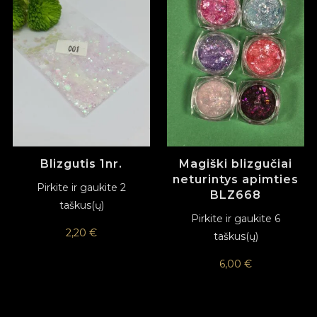
Blizgutis 1nr.
Magiški blizgučiai
neturintys apimties
Pirkite ir gaukite 2
BLZ668
taškus(ų)
Pirkite ir gaukite 6
2,20
€
taškus(ų)
6,00
€