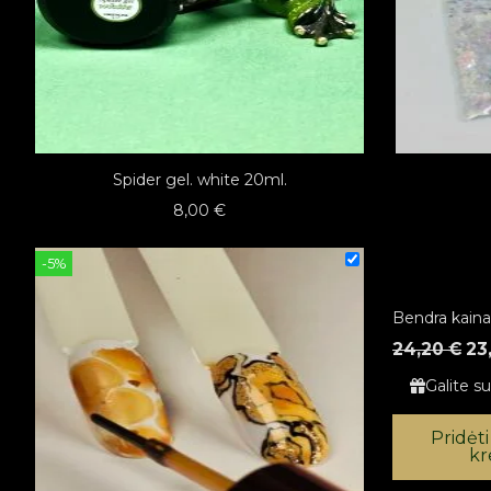
Spider gel. white 20ml.
8,00
€
-5%
Bendra kaina
24,20 €
23
Galite s
Pridėti
kr