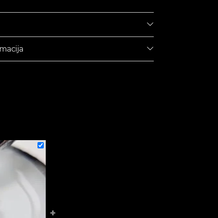
macija
+