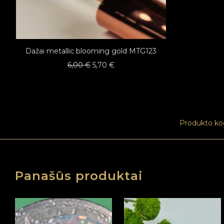
Dažai metallic blooming gold MTG123
Original
Current
6,00
€
5,70
€
price
price
was:
is:
6,00 €.
5,70 €.
Produkto ko
Panašūs produktai