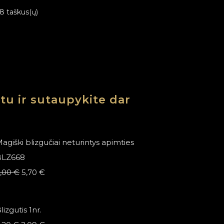
 8 taškus(ų)
rtu ir sutaupykite dar
agiški blizgučiai neturintys apimties
BLZ668
Original
Current
,00
€
5,70
€
price
price
was:
is:
lizgutis 1nr.
6,00 €.
5,70 €.