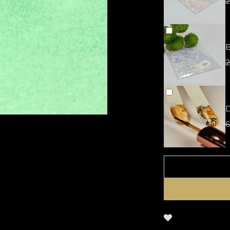
2
B
2
D
6