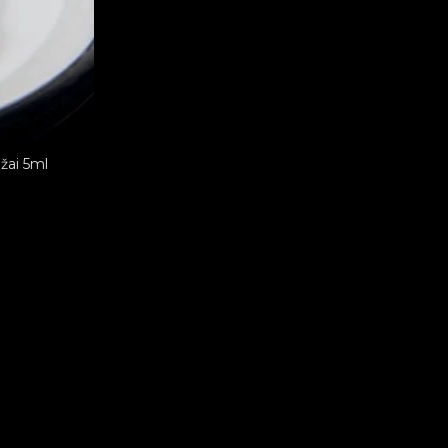
ažai 5ml
urrent
rice
:
,60 €.