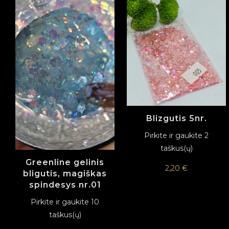
Blizgutis 5nr.
Pirkite ir gaukite 2
taškus(ų)
Greenline gelinis
2,20
€
bligutis, magiškas
spindesys nr.01
Pirkite ir gaukite 10
taškus(ų)