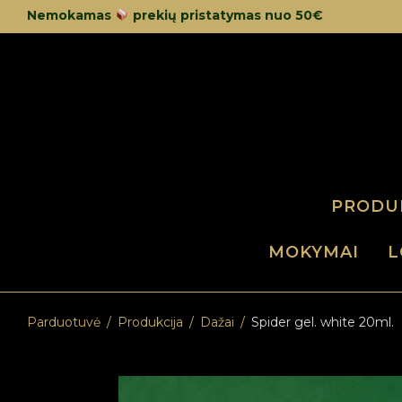
Nemokamas
prekių pristatymas nuo 50€
PRODU
MOKYMAI
L
Parduotuvė
/
Produkcija
/
Dažai
/
Spider gel. white 20ml.