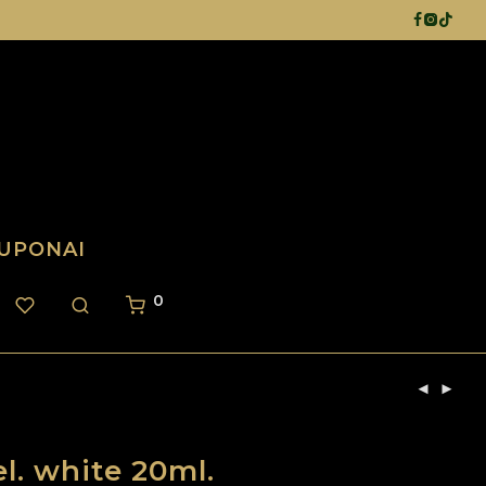
UPONAI
0
l. white 20ml.