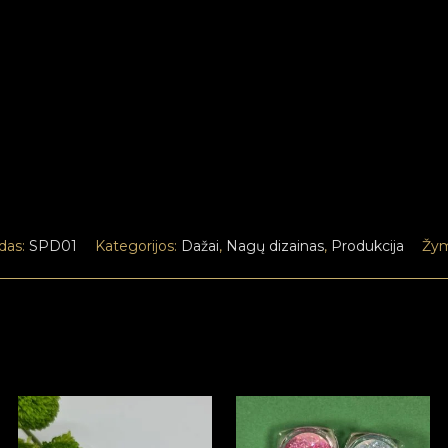
das:
SPD01
Kategorijos:
Dažai
,
Nagų dizainas
,
Produkcija
Žy