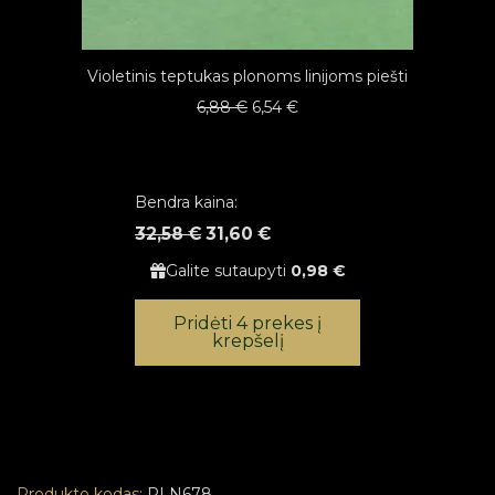
Violetinis teptukas plonoms linijoms piešti
Original
Current
6,88
€
6,54
€
price
price
was:
is:
6,88 €.
6,54 €.
Bendra kaina:
32,58 €
31,60 €
Galite sutaupyti
0,98 €
Pridėti 4 prekes į
krepšelį
Produkto kodas:
PLN678