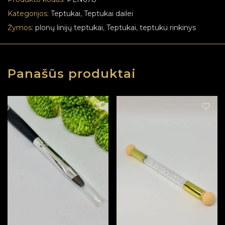
Kategorijos:
Teptukai
,
Teptukai dailei
Žymos:
plonų linijų teptukai
,
Teptukai
,
teptuku rinkinys
Panašūs produktai