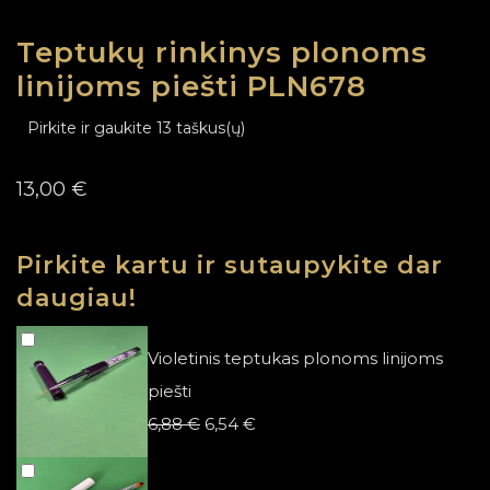
Teptukų rinkinys plonoms
linijoms piešti PLN678
Pirkite ir gaukite 13 taškus(ų)
13,00
€
Pirkite kartu ir sutaupykite dar
daugiau!
Violetinis teptukas plonoms linijoms
piešti
Original
Current
6,88
€
6,54
€
price
price
was:
is: