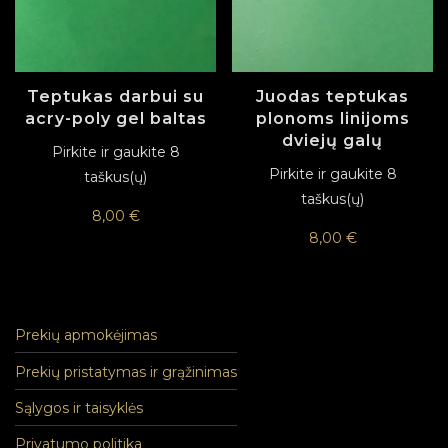
Teptukas darbui su
Juodas teptukas
acry-poly gel baltas
plonoms linijoms
dviejų galų
Pirkite ir gaukite 8
Pirkite ir gaukite 8
taškus(ų)
taškus(ų)
8,00
€
8,00
€
Prekių apmokėjimas
Prekių pristatymas ir grąžinimas
Sąlygos ir taisyklės
Privatumo politika