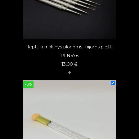
Teptukų rinkinys plonoms linijoms piešti
PLN678
13,00
€
+
-5%