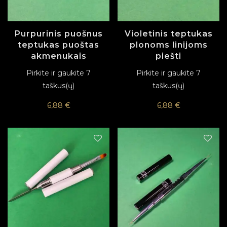
Purpurinis puošnus
Violetinis teptukas
teptukas puoštas
plonoms linijoms
akmenukais
piešti
Pirkite ir gaukite 7
Pirkite ir gaukite 7
taškus(ų)
taškus(ų)
6,88
€
6,88
€