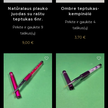
Natūralaus plauko
Ombre teptukas-
juodas su raštu
kempinėlė
teptukas 6nr.
Pirkite ir gaukite 4
Pirkite ir gaukite 9
taškus(ų)
taškus(ų)
3,70
€
9,00
€