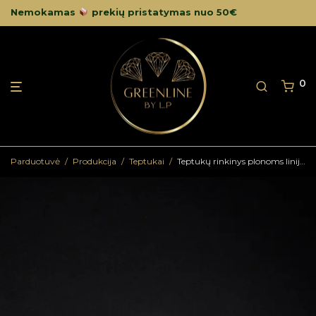
Nemokamas
prekių pristatymas nuo 50€
0
Parduotuvė
/
Produkcija
/
Teptukai
/
Teptukų rinkinys plonoms linijoms piešti PLN678