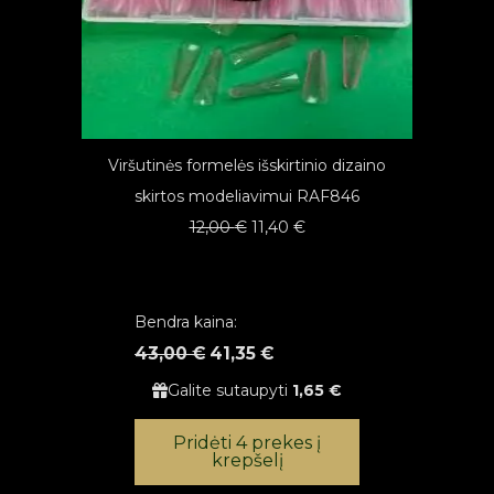
Viršutinės formelės išskirtinio dizaino
skirtos modeliavimui RAF846
Original
Current
12,00
€
11,40
€
price
price
was:
is:
12,00 €.
11,40 €.
Bendra kaina:
43,00 €
41,35 €
Galite sutaupyti
1,65 €
Pridėti 4 prekes į
krepšelį