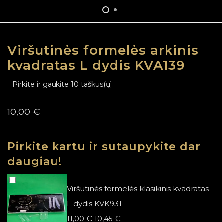
Viršutinės formelės arkinis
kvadratas L dydis KVA139
Pirkite ir gaukite 10 taškus(ų)
10,00
€
Pirkite kartu ir sutaupykite dar
daugiau!
Viršutinės formelės klasikinis kvadratas
L dydis KVK931
Original
Current
11,00
€
10,45
€