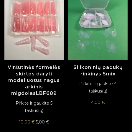
Viršutinės formelės
Silikoninių padukų
skirtos daryti
rinkinys 5mix
modeliuotus nagus
Pirkite ir gaukite 4
arkinis
taškus(ų)
migdolasLBF689
4,00
€
Pirkite ir gaukite 5
taškus(ų)
Original price was: 10,00 €.
Current price is: 5,00 €.
10,00
€
5,00
€