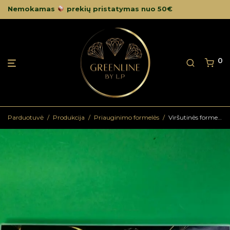
Nemokamas
prekių pristatymas nuo 50€
0
Parduotuvė
/
Produkcija
/
Priauginimo formelės
/
Viršutinės formelės arkinis kvadratas L dydis KVA139