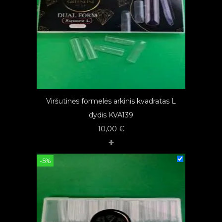
Viršutinės formelės arkinis kvadratas L
dydis KVA139
10,00
€
+
-5%