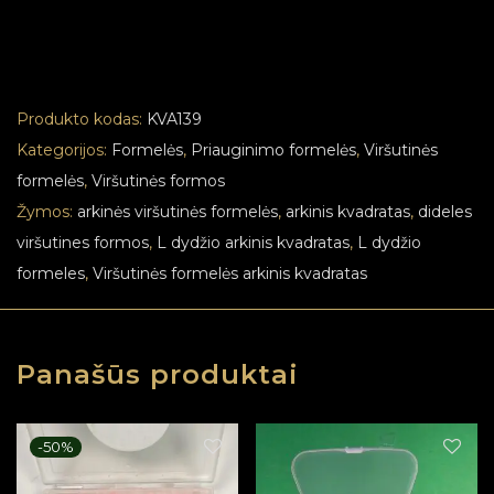
Produkto kodas:
KVA139
Kategorijos:
Formelės
,
Priauginimo formelės
,
Viršutinės
formelės
,
Viršutinės formos
Žymos:
arkinės viršutinės formelės
,
arkinis kvadratas
,
dideles
viršutines formos
,
L dydžio arkinis kvadratas
,
L dydžio
formeles
,
Viršutinės formelės arkinis kvadratas
Panašūs produktai
-
50
%