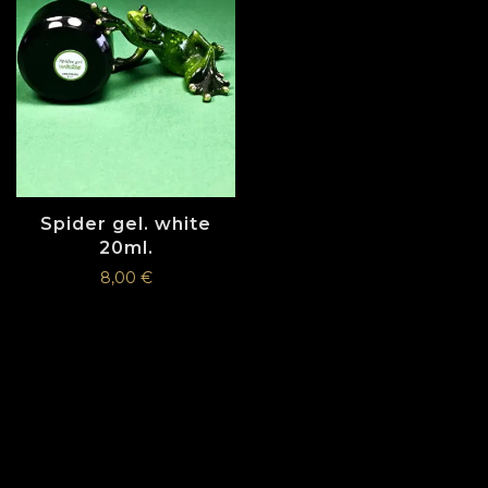
Spider gel. white
20ml.
8,00
€