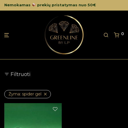
Nemokamas
prekių pristatymas nuo 50€
0
Filtruoti
Žyma:
spider gel