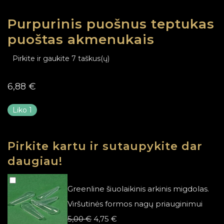
Purpurinis puošnus teptukas
puoštas akmenukais
Pirkite ir gaukite 7 taškus(ų)
6,88
€
Liko 1
Pirkite kartu ir sutaupykite dar
daugiau!
Greenline šiuolaikinis arkinis migdolas.
Viršutinės formos nagų priauginimui
Original
Current
5,00
€
4,75
€