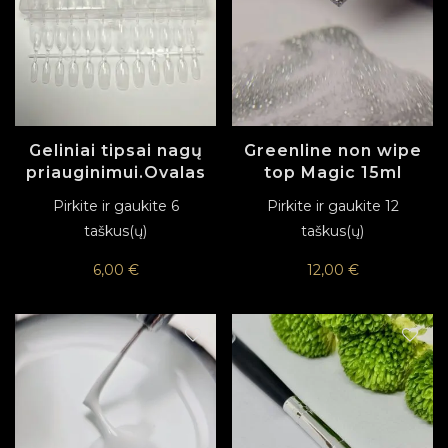
Geliniai tipsai nagų
Greenline non wipe
priauginimui.Ovalas
top Magic 15ml
Pirkite ir gaukite 6
Pirkite ir gaukite 12
taškus(ų)
taškus(ų)
6,00
€
12,00
€