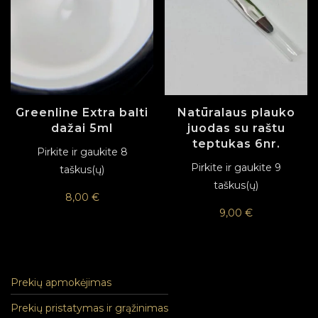
Greenline Extra balti
Natūralaus plauko
dažai 5ml
juodas su raštu
teptukas 6nr.
Pirkite ir gaukite 8
Pirkite ir gaukite 9
taškus(ų)
taškus(ų)
8,00
€
9,00
€
Prekių apmokėjimas
Prekių pristatymas ir grąžinimas