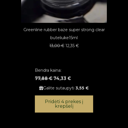
Greenline rubber baze super strong clear
buteliuke15ml
Original
Current
13,00
€
12,35
€
price
price
was:
is:
13,00 €.
12,35 €.
Bendra kaina:
77,88 €
74,33 €
Galite sutaupyti
3,55 €
Pridėti 4 prekes į
krepšelį