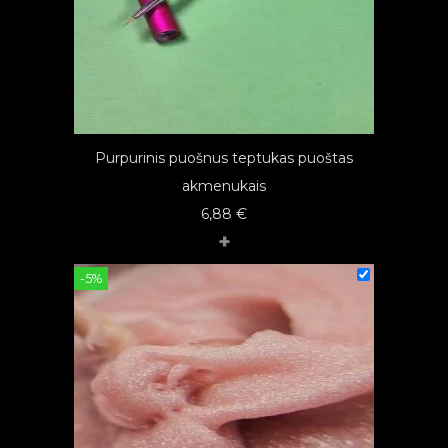
Purpurinis puošnus teptukas puoštas
akmenukais
6,88
€
+
-5%