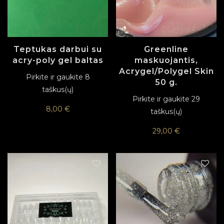
Teptukas darbui su
Greenline
acry-poly gel baltas
maskuojantis,
Acrygel/Polygel Skin
Pirkite ir gaukite 8
50 g.
taškus(ų)
Pirkite ir gaukite 29
8,00
€
taškus(ų)
29,00
€