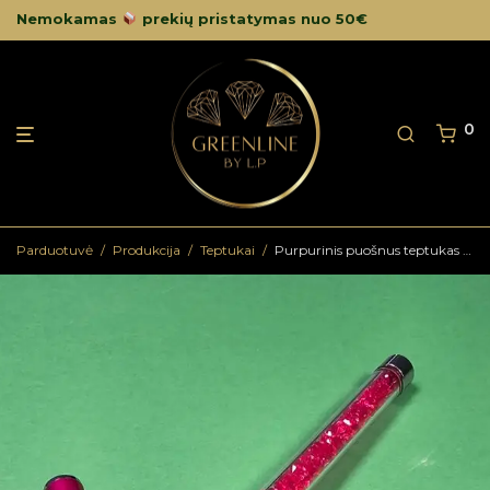
Nemokamas
prekių pristatymas nuo 50€
0
Parduotuvė
/
Produkcija
/
Teptukai
/
Purpurinis puošnus teptukas puoštas akmenukais