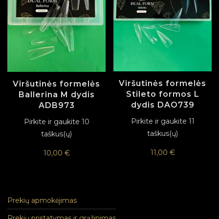
Viršutinės formelės
Viršutinės formelės
Stileto formos L
Ballerina M dydis
dydis DAO739
ADB973
Pirkite ir gaukite 11
Pirkite ir gaukite 10
taškus(ų)
taškus(ų)
11,00
€
10,00
€
Prekių apmokėjimas
Prekių pristatymas ir grąžinimas