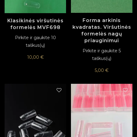
Forma arkinis
Klasikinės viršutinės
kvadratas. Viršutinės
formelės MVF698
formelės nagų
Pirkite ir gaukite 10
priauginimui
taškus(ų)
Pirkite ir gaukite 5
10,00
€
taškus(ų)
5,00
€