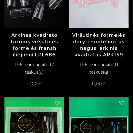
Arkinės kvadrato
Viršutinės formelės
formos viršutinės
daryti modeliuotus
formelės frensh
nagus, arkinis
iliejimui LPL686
kvadratas ARK159
Pirkite ir gaukite 17
Pirkite ir gaukite 11
taškus(ų)
taškus(ų)
17,00
€
11,00
€