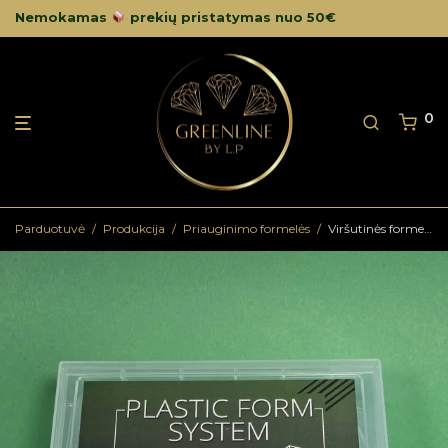
Nemokamas
prekių pristatymas nuo 50€
0
Parduotuvė
/
Produkcija
/
Priauginimo formelės
/
Viršutinės formelės mix 4 , yra keturios rūšysVFM444