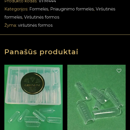
Produkto kodas:
VFM444
Kategorijos:
Formelės
,
Priauginimo formelės
,
Viršutinės
formelės
,
Viršutinės formos
Žyma:
viršutinės formos
Panašūs produktai