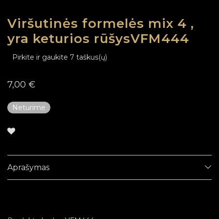
Viršutinės formelės mix 4 ,
yra keturios rūšysVFM444
Pirkite ir gaukite 7 taškus(ų)
7,00
€
Neturime
Aprašymas